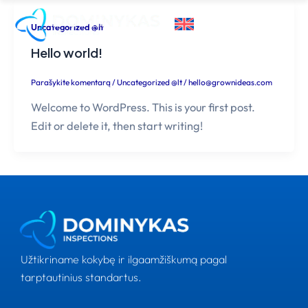
Pereiti
prie
Uncategorized @lt
turinio
Hello world!
Parašykite komentarą
/
Uncategorized @lt
/
hello@grownideas.com
Welcome to WordPress. This is your first post.
Edit or delete it, then start writing!
Užtikriname kokybę ir ilgaamžiškumą pagal
tarptautinius standartus.